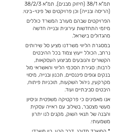
תמ"א 38/1 (חיזוק מבנים), תמ"א 38/2/3
(הריסה ובנייה) וכן פרויקטים של פינוי-בינוי.
הפרויקטים שבהם מעורב המשרד כוללים
מיזמי התחדשות עירונית ובנייה חדשה
מהגדולים בישראל.
במסגרת הליווי משרדנו מציע סל שירותים
נרחב, הכולל ייעוץ צמוד בכל ההיבטים
הקשורים והנובעים מביצוע העסקאות,
לרבות: סגירת הסכמי הליווי והאשראי מול
בנקים וגופים פיננסיים, תכנון ובנייה, מיסוי
מקרקעין, ניהול השקעות, תוכניות פיתוח,
היבטים סביבתיים ועוד.
אנו מאמינים כי פרקטיקה משפטית וניסיון
מעשי מצטבר, בשילוב עם ראייה עסקית
והבנה של תנאי השוק, מקנים לנו יתרון
משמעותי.
* המשרד מדורג, דרך קבע, בין משרדי